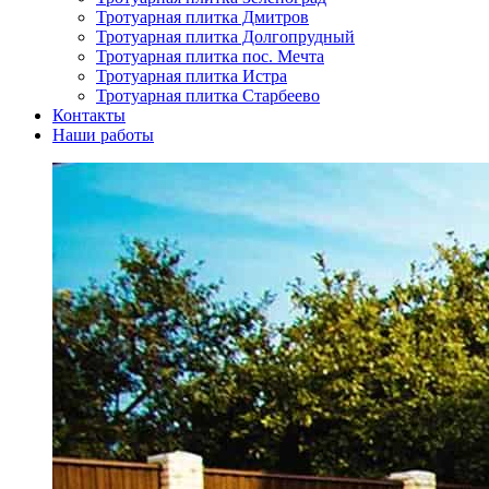
Тротуарная плитка Дмитров
Тротуарная плитка Долгопрудный
Тротуарная плитка пос. Мечта
Тротуарная плитка Истра
Тротуарная плитка Старбеево
Контакты
Наши работы