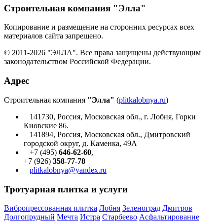
Строительная компания "Элла"
Копирование и размещение на сторонних ресурсах всех
материалов сайта запрещено.
© 2011-2026 "ЭЛЛА". Все права защищены действующим
законодательством Российской Федерации.
Адрес
Строительная компания
"Элла"
(
plitkalobnya.ru
)
141730
,
Россия
,
Московская
обл., г.
Лобня
,
Горки
Киовские 86
.
141894, Россия, Московская обл., Дмитровский
городской округ, д. Каменка, 49А
+7 (495)
646-62-60
,
+7 (926)
358-77-78
plitkalobnya@yandex.ru
Тротуарная плитка и услуги
Вибропрессованная плитка
Лобня
Зеленоград
Дмитров
Долгопрудный
Мечта
Истра
Старбеево
Асфальтирование