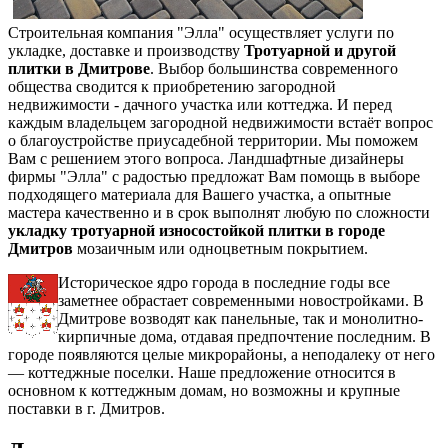
Строительная компания "Элла" осуществляет услуги по
укладке, доставке и производству
Тротуарной и другой
плитки в Дмитрове
. Выбор большинства современного
общества сводится к приобретению загородной
недвижимости - дачного участка или коттеджа. И перед
каждым владельцем загородной недвижимости встаёт вопрос
о благоустройстве приусадебной территории. Мы поможем
Вам с решением этого вопроса. Ландшафтные дизайнеры
фирмы "Элла" с радостью предложат Вам помощь в выборе
подходящего материала для Вашего участка, а опытные
мастера качественно и в срок выполнят любую по сложности
укладку тротуарной износостойкой плитки в городе
Дмитров
мозаичным или одноцветным покрытием.
Историческое ядро города в последние годы все
заметнее обрастает современными новостройками. В
Дмитрове возводят как панельные, так и монолитно-
кирпичные дома, отдавая предпочтение последним. В
городе появляются целые микрорайоны, а неподалеку от него
— коттеджные поселки. Наше предложение относится в
основном к коттеджным домам, но возможны и крупные
поставки в г. Дмитров.