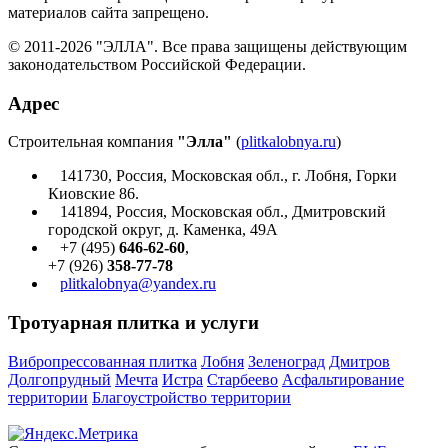
материалов сайта запрещено.
© 2011-2026 "ЭЛЛА". Все права защищены действующим
законодательством Российской Федерации.
Адрес
Строительная компания
"Элла"
(
plitkalobnya.ru
)
141730
,
Россия
,
Московская
обл., г.
Лобня
,
Горки
Киовские 86
.
141894, Россия, Московская обл., Дмитровский
городской округ, д. Каменка, 49А
+7 (495)
646-62-60
,
+7 (926)
358-77-78
plitkalobnya@yandex.ru
Тротуарная плитка и услуги
Вибропрессованная плитка
Лобня
Зеленоград
Дмитров
Долгопрудный
Мечта
Истра
Старбеево
Асфальтирование
территории
Благоустройство территории